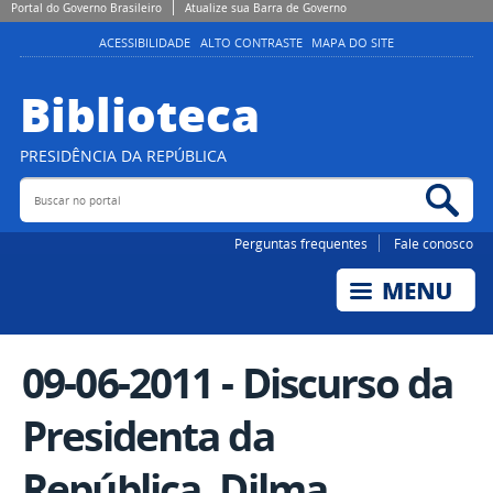
Portal do Governo Brasileiro
Atualize sua Barra de Governo
ACESSIBILIDADE
ALTO CONTRASTE
MAPA DO SITE
Biblioteca
PRESIDÊNCIA DA REPÚBLICA
Buscar no portal
Bus
Perguntas frequentes
Fale conosco
09-06-2011 - Discurso da
Presidenta da
República, Dilma