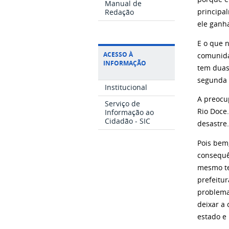
Manual de
Redação
principa
ele ganh
E o que 
ACESSO À
comunida
INFORMAÇÃO
tem duas
segunda 
Institucional
A preocu
Serviço de
Rio Doce
Informação ao
Cidadão - SIC
desastre
Pois bem
consequên
mesmo te
prefeitu
problema
deixar a
estado e 