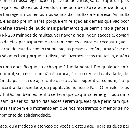
 nessa nossa legislação, a previsão de várias, várias rupturas pro
legais, eu não estou dizendo crime porque não caracteriza dolo, ma
a barragem, nós temos, nós vamos dar multas à empresa. As multa
s, elas são preliminares porque em relação às demais que vão ocor
defina através de laudo mais parâmetros que permitirão a gente af
o R$ 250 milhões de multas. Vai haver ainda indenizações e, obvia
do de eles participarem e arcarem com os custos da reconstrução.
verno do estado, com o município, as pessoas, enfim, uma série de 
a só antecipar porque eu disse, nós fizemos essas multas já, entã
m uma questão que eu acho que é fundamental. Em qualquer enfre
 natural, seja esse que não é natural, é decorrente da atividade, 
além da parceria de agir junto dessa ação cooperativa comum, é a 
contra da sociedade, da população no nosso País. O brasileiro, as 
os. Então também eu tenho certeza que daqui vai emergir todo um 
isam, de ser solidário, das ações serem aqueles que permitam que 
, mas também é o momento em que nós mostramos o melhor de nós
 momento da solidariedade.
u agradeço a atenção de vocês e estou aqui para as duas per