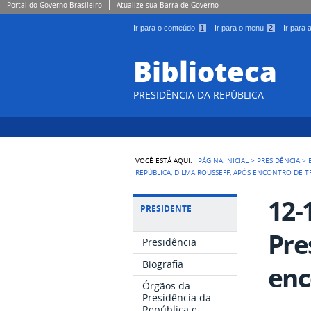
Portal do Governo Brasileiro
Atualize sua Barra de Governo
Ir para o conteúdo
1
Ir para o menu
2
Ir para
Biblioteca
PRESIDÊNCIA DA REPÚBLICA
VOCÊ ESTÁ AQUI:
PÁGINA INICIAL
>
PRESIDÊNCIA
>
REPÚBLICA, DILMA ROUSSEFF, APÓS ENCONTRO DE T
12-
PRESIDENTE
Pre
Presidência
Biografia
enc
Órgãos da
Presidência da
República e