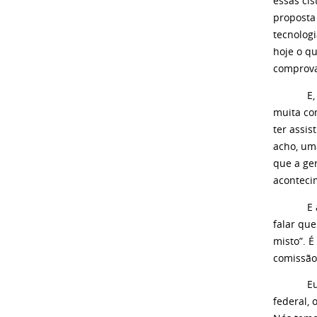
essas ci
proposta
tecnolog
hoje o qu
comprova
E, obvia
muita co
ter assis
acho, uma
que a ge
aconteci
E aí ele
falar que
misto”. 
comissão
Eu queri
federal,