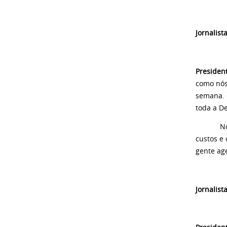
Jornalist
Presiden
como nós
semana. O
toda a D
Nós vamo
custos e
gente age
Jornalist