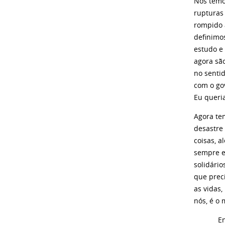
Nós temos
rupturas 
rompido 
definimo
estudo e 
agora sã
no senti
com o go
Eu queri
Agora te
desastre
coisas, 
sempre en
solidári
que prec
as vidas
nós, é o
Então, e