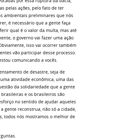
vocadas por essa ruptura da bacia,
s pelas ações, pelo fato de ter
s ambientais preliminares que nós
rer, é necessário que a gente faça
erir qual é o valor da multa, mas até
mente, o governo vai fazer uma ação
 Obviamente, isso vai ocorrer também
entes vão participar desse processo.
o estou comunicando a vocês.
ntamento de desastre, seja de
de uma atividade econômica, uma das
questão da solidariedade que a gente
brasileiras e os brasileiros são
esforço no sentido de ajudar aqueles
a gente reconstrua, não só a cidade,
, todos nós mostramos o melhor de
guntas.