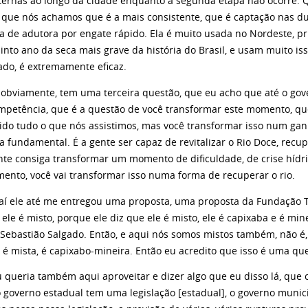
sternas ao longo da cidade enquanto a segunda etapa não ocorre. 
 que nós achamos que é a mais consistente, que é captação nas du
ia de adutora por engate rápido. Ela é muito usada no Nordeste, p
into ano da seca mais grave da história do Brasil, e usam muito iss
do, é extremamente eficaz.
mente, tem uma terceira questão, que eu acho que até o gove
mpetência, que é a questão de você transformar este momento, 
tido tudo o que nós assistimos, mas você transformar isso num ganh
 fundamental. É a gente ser capaz de revitalizar o Rio Doce, recup
nte consiga transformar um momento de dificuldade, de crise hídri
mento, você vai transformar isso numa forma de recuperar o rio.
 até me entregou uma proposta, uma proposta da Fundação Ter
 ele é misto, porque ele diz que ele é misto, ele é capixaba e é min
É Sebastião Salgado. Então, e aqui nós somos mistos também, não é,
 é mista, é capixabo-mineira. Então eu acredito que isso é uma qu
a também aqui aproveitar e dizer algo que eu disso lá, que o 
 o governo estadual tem uma legislação [estadual], o governo munic