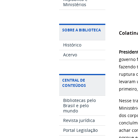
Ministérios
SOBRE A BIBLIOTECA
Colatin
Histórico
Presiden
Acervo
governo f
fazendo 
ruptura 
CENTRAL DE
levaram 
CONTEÚDOS
primeiro
Bibliotecas pelo
Nesse tr
Brasil e pelo
Ministéri
mundo
dos corp
Revista jurídica
concluímo
Portal Legislação
achar co
porque e