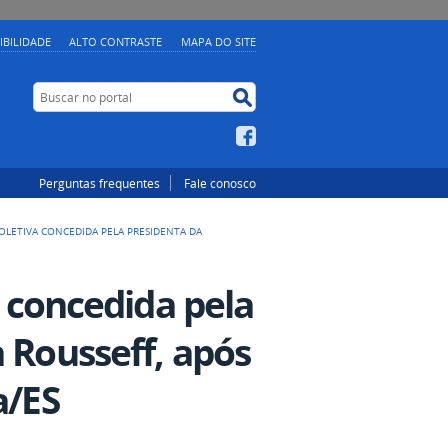
IBILIDADE
ALTO CONTRASTE
MAPA DO SITE
Buscar no portal
Buscar no portal
Facebook
Perguntas frequentes
Fale conosco
COLETIVA CONCEDIDA PELA PRESIDENTA DA
a concedida pela
 Rousseff, após
a/ES