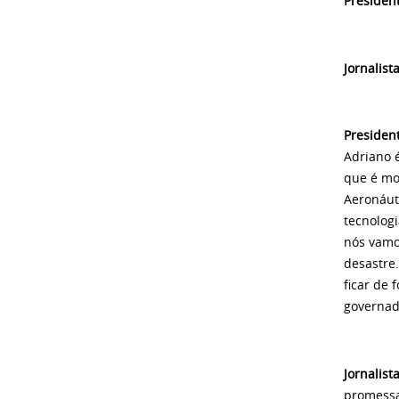
Presiden
Jornalist
Presiden
Adriano 
que é mo
Aeronáut
tecnolog
nós vamo
desastre
ficar de 
governado
Jornalist
promessa