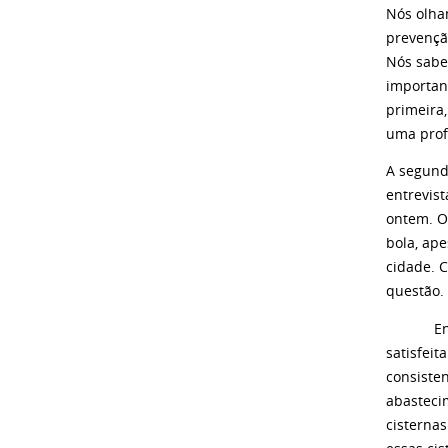
Nós olha
prevençã
Nós sabe
importan
primeira
uma prof
A segund
entrevis
ontem. O
bola, ap
cidade. 
questão.
Então eu
satisfeit
consisten
abastecim
cisterna