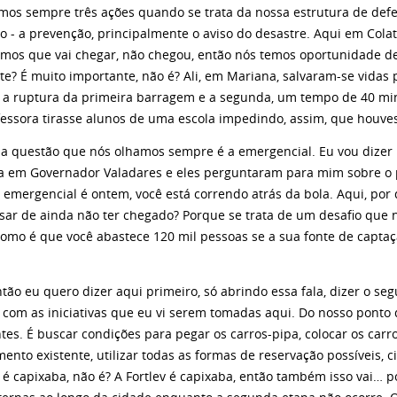
mos sempre três ações quando se trata da nossa estrutura de defes
o - a prevenção, principalmente o aviso do desastre. Aqui em Cola
mos que vai chegar, não chegou, então nós temos oportunidade de 
te? É muito importante, não é? Ali, em Mariana, salvaram-se vida
, a ruptura da primeira barragem e a segunda, um tempo de 40 mi
essora tirasse alunos de uma escola impedindo, assim, que houves
a questão que nós olhamos sempre é a emergencial. Eu vou dizer
ta em Governador Valadares e eles perguntaram para mim sobre o
 emergencial é ontem, você está correndo atrás da bola. Aqui, por
esar de ainda não ter chegado? Porque se trata de um desafio que
Como é que você abastece 120 mil pessoas se a sua fonte de capta
 quero dizer aqui primeiro, só abrindo essa fala, dizer o segu
a com as iniciativas que eu vi serem tomadas aqui. Do nosso ponto d
tes. É buscar condições para pegar os carros-pipa, colocar os carr
ento existente, utilizar todas as formas de reservação possíveis,
s é capixaba, não é? A Fortlev é capixaba, então também isso vai… 