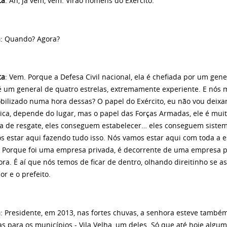
ta
: Ah, já vem, vem. Virão homens do Exército.
a
: Quando? Agora?
ta
: Vem. Porque a Defesa Civil nacional, ela é chefiada por um gene
é um general de quatro estrelas, extremamente experiente. E nós
bilizado numa hora dessas? O papel do Exército, eu não vou deixa
ica, depende do lugar, mas o papel das Forças Armadas, ele é mui
ia de resgate, eles conseguem estabelecer… eles conseguem siste
s estar aqui fazendo tudo isso. Nós vamos estar aqui com toda a 
. Porque foi uma empresa privada, é decorrente de uma empresa pr
fora. É aí que nós temos de ficar de dentro, olhando direitinho se as
r e o prefeito.
a
: Presidente, em 2013, nas fortes chuvas, a senhora esteve também
s para os municípios - Vila Velha, um deles. Só que até hoje alg