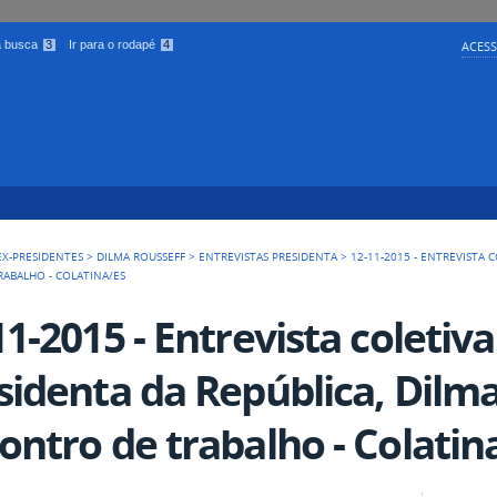
 a busca
3
Ir para o rodapé
4
ACESS
EX-PRESIDENTES
>
DILMA ROUSSEFF
>
ENTREVISTAS PRESIDENTA
>
12-11-2015 - ENTREVISTA 
RABALHO - COLATINA/ES
11-2015 - Entrevista coletiv
sidenta da República, Dilma
ontro de trabalho - Colatin