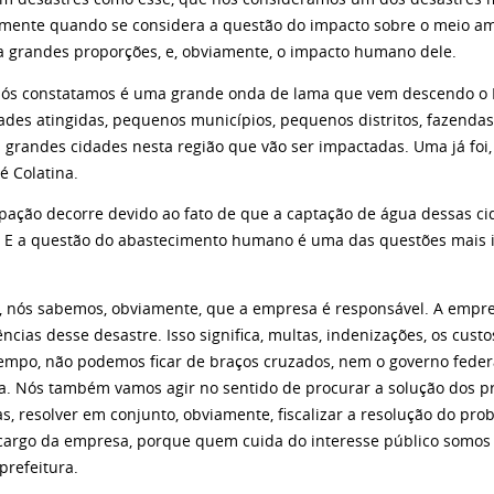
lmente quando se considera a questão do impacto sobre o meio amb
a grandes proporções, e, obviamente, o impacto humano dele.
nós constatamos é uma grande onda de lama que vem descendo o R
des atingidas, pequenos municípios, pequenos distritos, fazendas
 grandes cidades nesta região que vão ser impactadas. Uma já foi,
é Colatina.
pação decorre devido ao fato de que a captação de água dessas c
. E a questão do abastecimento humano é uma das questões mais 
.
, nós sabemos, obviamente, que a empresa é responsável. A empres
cias desse desastre. Isso significa, multas, indenizações, os cust
mpo, não podemos ficar de braços cruzados, nem o governo feder
ra. Nós também vamos agir no sentido de procurar a solução dos pr
s, resolver em conjunto, obviamente, fiscalizar a resolução do pr
 cargo da empresa, porque quem cuida do interesse público somos 
prefeitura.