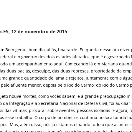
a-ES, 12 de novembro de 2015
ta
: Bom gente, bom dia, aliás, boa tarde. Eu queria nesse ato dizer
ederal e o governo dos dois estados afetados, que é o governo do E
todo um acompanhamento aqui. Começando lá em Mariana quando 
das duas bacias, desculpe, das duas represas, propriedade da e
uma grande quantidade de lama e rejeitos, juntamente com a águ
, pelo afluente menor, depois pelo Rio do Carmo; do Rio do Carmo p
ajeto houve mortes, como vocês sabem, e a grande preocupação ini
o da Integração e a Secretaria Nacional de Defesa Civil, foi auxili
os das vítimas, procurar sobreviventes, pessoas isoladas. E agor
s esse trabalho. O corpo de bombeiros continua no local ainda faz
rpos. Mas, além disso, nós já estamos olhando tudo o que acontece
m desastres como esse, que nós consideramos um dos desastres ma