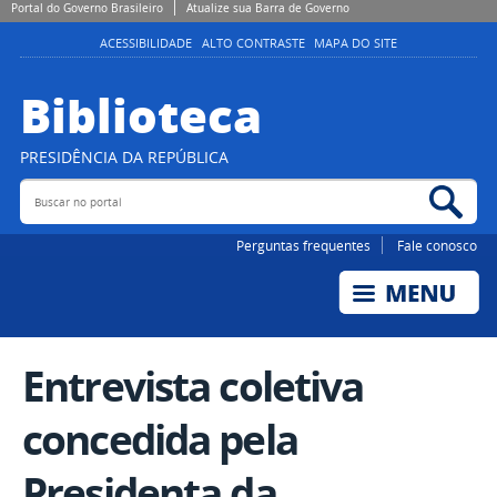
Portal do Governo Brasileiro
Atualize sua Barra de Governo
ACESSIBILIDADE
ALTO CONTRASTE
MAPA DO SITE
Biblioteca
PRESIDÊNCIA DA REPÚBLICA
Buscar no portal
Bus
Perguntas frequentes
Fale conosco
Entrevista coletiva
concedida pela
Presidenta da