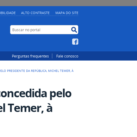
IBILIDADE
ALTO CONTRASTE
MAPA DO SITE
Buscar no portal
Buscar no portal
Facebook
Perguntas frequentes
Fale conosco
ELO PRESIDENTE DA REPÚBLICA, MICHEL TEMER, À
concedida pelo
el Temer, à