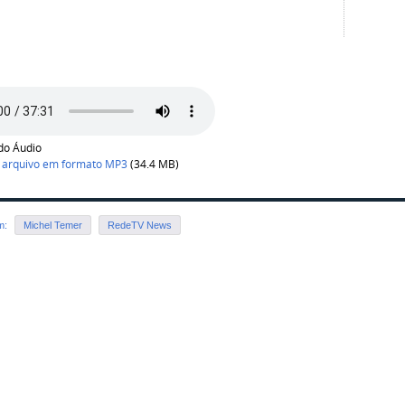
do Áudio
 arquivo em formato
MP3
(34.4 MB)
em:
Michel Temer
RedeTV News