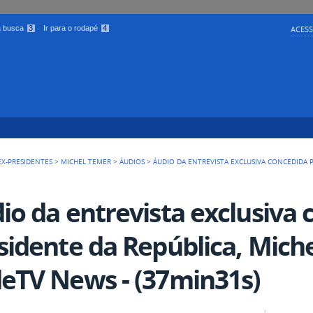
 a busca
3
Ir para o rodapé
4
ACESS
EX-PRESIDENTES
>
MICHEL TEMER
>
ÁUDIOS
>
ÁUDIO DA ENTREVISTA EXCLUSIVA CONCEDIDA P
io da entrevista exclusiva 
sidente da República, Mich
eTV News - (37min31s)