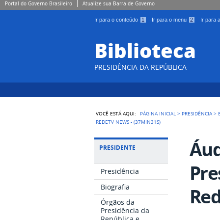
Portal do Governo Brasileiro
Atualize sua Barra de Governo
Ir para o conteúdo
1
Ir para o menu
2
Ir para
Biblioteca
PRESIDÊNCIA DA REPÚBLICA
VOCÊ ESTÁ AQUI:
PÁGINA INICIAL
>
PRESIDÊNCIA
>
REDETV NEWS - (37MIN31S)
Áud
PRESIDENTE
Pre
Presidência
Biografia
Red
Órgãos da
Presidência da
República e