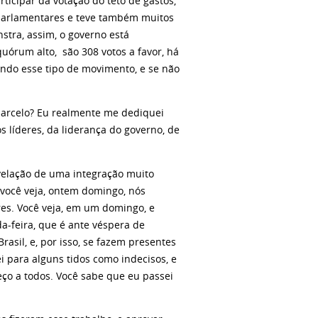
ticipar da votação do teto de gastos,
 parlamentares e teve também muitos
stra, assim, o governo está
uórum alto, são 308 votos a favor, há
endo esse tipo de movimento, e se não
 Marcelo? Eu realmente me dediquei
s líderes, da liderança do governo, de
lação de uma integração muito
, você veja, ontem domingo, nós
es. Você veja, em um domingo, e
-feira, que é ante véspera de
Brasil, e, por isso, se fazem presentes
ei para alguns tidos como indecisos, e
ço a todos. Você sabe que eu passei