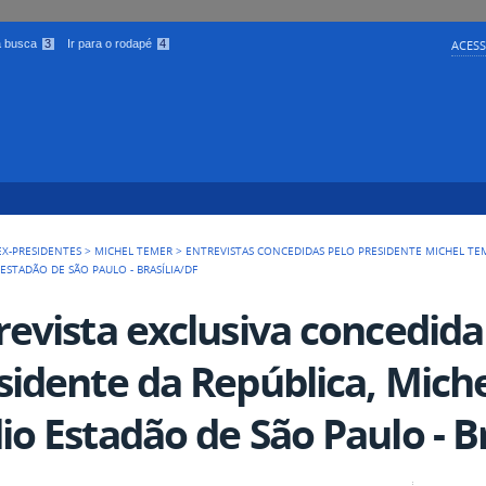
 a busca
3
Ir para o rodapé
4
ACESS
EX-PRESIDENTES
>
MICHEL TEMER
>
ENTREVISTAS CONCEDIDAS PELO PRESIDENTE MICHEL TE
ESTADÃO DE SÃO PAULO - BRASÍLIA/DF
revista exclusiva concedida
sidente da República, Mich
io Estadão de São Paulo - Br