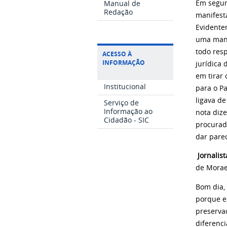
Manual de
Em segun
Redação
manifest
Evidente
uma mani
todo res
ACESSO À
INFORMAÇÃO
jurídica
em tirar 
Institucional
para o P
ligava d
Serviço de
Informação ao
nota diz
Cidadão - SIC
procurad
dar parec
Jornalist
de Morae
Bom dia,
porque e
preserva
diferenc