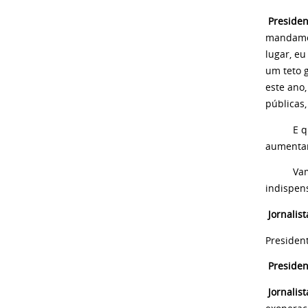
Presiden
mandamos
lugar, eu
um teto 
este ano,
públicas
E quem, 
aumentam
Vamos te
indispens
Jornalist
Presiden
Presiden
Jornalis