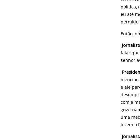
política,
eu até me
permitiu 
Então, nó
Jornalist
falar qu
senhor a
Presiden
menciona
e ele pa
desempre
com a ma
governam
uma medi
levem o 
Jornalis