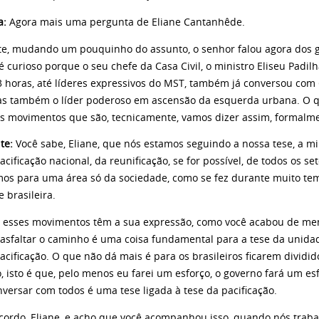
ta:
Agora mais uma pergunta de Eliane Cantanhêde.
te, mudando um pouquinho do assunto, o senhor falou agora dos g
é curioso porque o seu chefe da Casa Civil, o ministro Eliseu Padi
3 horas, até líderes expressivos do MST, também já conversou com
s também o líder poderoso em ascensão da esquerda urbana. O q
s movimentos que são, tecnicamente, vamos dizer assim, formalme
te:
Você sabe, Eliane, que nós estamos seguindo a nossa tese, a mi
acificação nacional, da reunificação, se for possível, de todos os 
os para uma área só da sociedade, como se fez durante muito te
 brasileira.
 esses movimentos têm a sua expressão, como você acabou de menci
 asfaltar o caminho é uma coisa fundamental para a tese da unidade
acificação. O que não dá mais é para os brasileiros ficarem dividido
o, isto é que, pelo menos eu farei um esforço, o governo fará um es
versar com todos é uma tese ligada à tese da pacificação.
cordo, Eliane, e acho que você acompanhou isso, quando nós trab