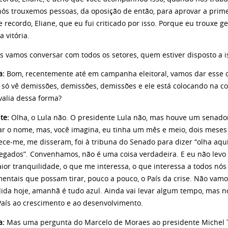
 nós trouxemos pessoas, da oposição de então, para aprovar a primeir
 recordo, Eliane, que eu fui criticado por isso. Porque eu trouxe ge
a vitória.
s vamos conversar com todos os setores, quem estiver disposto a i
a:
Bom, recentemente até em campanha eleitoral, vamos dar esse cr
e só vê demissões, demissões, demissões e ele está colocando na c
valia dessa forma?
te:
Olha, o Lula não. O presidente Lula não, mas houve um senado
r o nome, mas, você imagina, eu tinha um mês e meio, dois meses d
rece-me, me disseram, foi à tribuna do Senado para dizer “olha aq
gados”. Convenhamos, não é uma coisa verdadeira. E eu não levo e
ior tranquilidade, o que me interessa, o que interessa a todos nó
entais que possam tirar, pouco a pouco, o País da crise. Não v
da hoje, amanhã é tudo azul. Ainda vai levar algum tempo, mas 
País ao crescimento e ao desenvolvimento.
ta:
Mas uma pergunta do Marcelo de Moraes ao presidente Michel