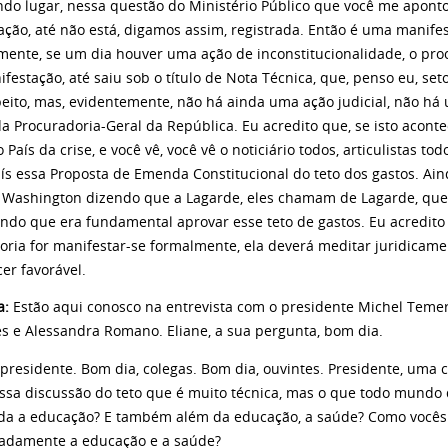
do lugar, nessa questão do Ministério Público que você me aponto
ação, até não está, digamos assim, registrada. Então é uma manifes
mente, se um dia houver uma ação de inconstitucionalidade, o proc
festação, até saiu sob o título de Nota Técnica, que, penso eu, s
peito, mas, evidentemente, não há ainda uma ação judicial, não h
 da Procuradoria-Geral da República. Eu acredito que, se isto aco
o País da crise, e você vê, você vê o noticiário todos, articulistas 
aís essa Proposta de Emenda Constitucional do teto dos gastos. Ai
e Washington dizendo que a Lagarde, eles chamam de Lagarde, que 
endo que era fundamental aprovar esse teto de gastos. Eu acredito
oria for manifestar-se formalmente, ela deverá meditar juridicam
er favorável.
a:
Estão aqui conosco na entrevista com o presidente Michel Tem
s e Alessandra Romano. Eliane, a sua pergunta, bom dia.
 presidente. Bom dia, colegas. Bom dia, ouvintes. Presidente, uma
ssa discussão do teto que é muito técnica, mas o que todo mundo 
da a educação? E também além da educação, a saúde? Como vocês
iadamente a educação e a saúde?