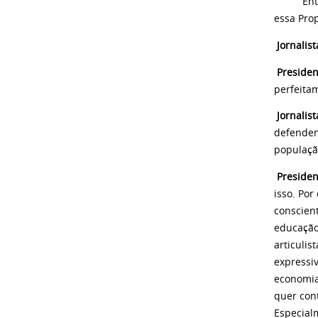
Então, e
essa Prop
Jornalist
Presiden
perfeita
Jornalist
defenden
populaçã
Presiden
isso. Por
conscient
educação.
articulis
expressi
economia
quer cont
Especial