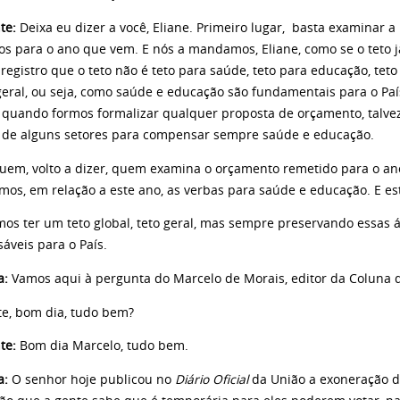
te:
Deixa eu dizer a você, Eliane. Primeiro lugar, basta examinar 
 para o ano que vem. E nós a mandamos, Eliane, como se o teto j
 registro que o teto não é teto para saúde, teto para educação, teto 
geral, ou seja, como saúde e educação são fundamentais para o País
 quando formos formalizar qualquer proposta de orçamento, talvez 
, de alguns setores para compensar sempre saúde e educação.
volto a dizer, quem examina o orçamento remetido para o ano q
os, em relação a este ano, as verbas para saúde e educação. E es
r um teto global, teto geral, mas sempre preservando essas á
áveis para o País.
a:
Vamos aqui à pergunta do Marcelo de Morais, editor da Coluna d
te, bom dia, tudo bem?
te:
Bom dia Marcelo, tudo bem.
ta:
O senhor hoje publicou no
Diário Oficial
da União a exoneração d