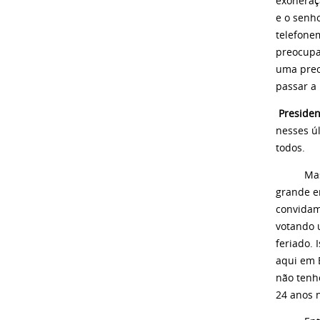
exoneraç
e o senh
telefone
preocupa
uma preo
passar a 
Preside
nesses úl
todos.
Mas espe
grande en
convidam
votando 
feriado. 
aqui em B
não tenh
24 anos 