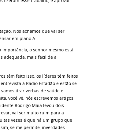
 fizeram esse trabalho, e aprovar
otação. Nós achamos que vai ser
ensar em plano A.
ta importância, o senhor mesmo está
s adequada, mais fácil de a
 têm feito isso, os líderes têm feitos
entrevista à Rádio Estadão e estão se
s vamos tirar verbas de saúde e
ita, você vê, nós escrevemos artigos,
sidente Rodrigo Maia levou dois
var, vai ser muito ruim para a
muitas vezes é que há um grupo que
ssim, se me permite, inverdades.