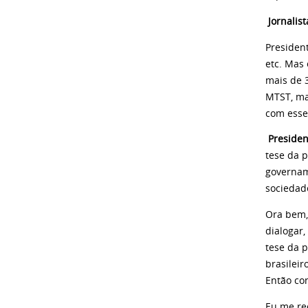
Jornalis
Presiden
etc. Mas 
mais de 
MTST, ma
com esse
Presiden
tese da p
governam
sociedade
Ora bem,
dialogar,
tese da p
brasileir
Então con
Eu me re