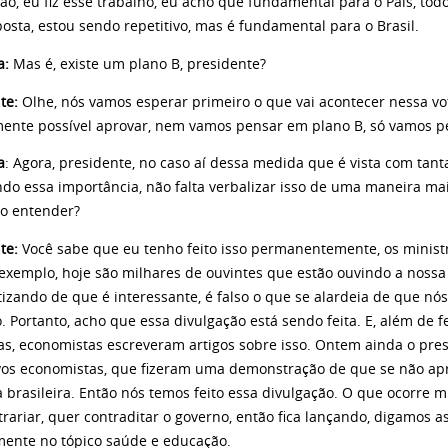
u fiz esse trabalho, eu acho que fundamental para o País, todos
osta, estou sendo repetitivo, mas é fundamental para o Brasil.
a:
Mas é, existe um plano B, presidente?
te:
Olhe, nós vamos esperar primeiro o que vai acontecer nessa v
mente possível aprovar, nem vamos pensar em plano B, só vamos p
a
: Agora, presidente, no caso aí dessa medida que é vista com tan
do essa importância, não falta verbalizar isso de uma maneira mai
o entender?
te:
Você sabe que eu tenho feito isso permanentemente, os ministros
 exemplo, hoje são milhares de ouvintes que estão ouvindo a nossa 
izando de que é interessante, é falso o que se alardeia de que nó
 Portanto, acho que essa divulgação está sendo feita. E, além de fe
tas, economistas escreveram artigos sobre isso. Ontem ainda o pre
vos economistas, que fizeram uma demonstração de que se não apro
 brasileira. Então nós temos feito essa divulgação. O que ocorre 
rariar, quer contraditar o governo, então fica lançando, digamos a
mente no tópico saúde e educação.