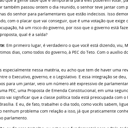
ão que a gente sabe que é temporária para eles poderem votar, par
or também passou ontem o dia reunido, o senhor teve jantar com
mas do senhor para parlamentares que estão indecisos. Isso demon
do, com o placar que vai conseguir, que é uma votação que exige q
cupação, há um risco do governo, por isso que o governo está faz
proposta, qual é a saída?
nte:
Em primeiro lugar, é verdadeiro o que você está dizendo, viu,
timos dias, como todos do governo, à PEC do Teto. Com o auxílio do
cialmente nessa matéria, eu acho que tem de haver uma reve
tre o Executivo, governo, e o Legislativo. E essa integração se deu
os para um jantar, veio um número até expressivo de parlamentar
uma PEC, uma Proposta de Emenda Constitucional, em uma segunda
Isto vai significar que a classe política toda está preocupada com o 
rasília. E eu, de fato, trabalhei o dia todo, como vocês sabem, ligu
o nenhum problema com relação a isso, já que praticamente conhe
no parlamento.