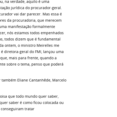
u, na verdade, aquilo é uma
tação jurídica do procurador-geral.
urador vai dar parecer. Mas essa é
etores da procuradoria, que merecem
á uma manifestação formalmente
ntecer, nós estamos todos empenhados
todos, todos dizem que é fundamental
nda ontem, o ministro Meirelles me
é diretora-geral do FMI, lançou uma
 que, mais para frente, quando a
ente sobre o tema, penso que poderá
er também Eliane Cantanhêde, Marcelo
 coisa que todo mundo quer saber,
quer saber é como ficou colocada ou
 conseguiram tratar