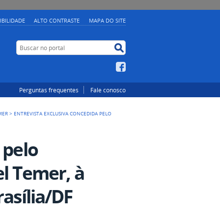
IBILIDADE
ALTO CONTRASTE
MAPA DO SITE
Buscar no portal
Buscar no portal
Facebook
Perguntas frequentes
Fale conosco
MER
>
ENTREVISTA EXCLUSIVA CONCEDIDA PELO
 pelo
el Temer, à
asília/DF