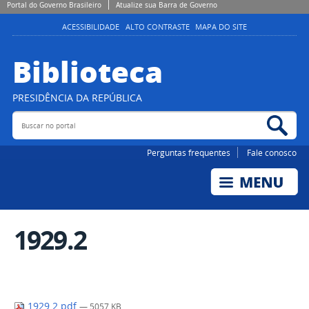
Portal do Governo Brasileiro
Atualize sua Barra de Governo
ACESSIBILIDADE
ALTO CONTRASTE
MAPA DO SITE
Biblioteca
PRESIDÊNCIA DA REPÚBLICA
Buscar no portal
Bus
Perguntas frequentes
Fale conosco
1929.2
1929.2.pdf
— 5057 KB