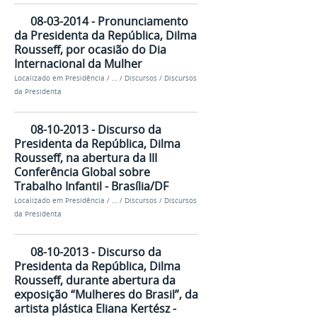
08-03-2014 - Pronunciamento
da Presidenta da República, Dilma
Rousseff, por ocasião do Dia
Internacional da Mulher
Localizado em
Presidência
/
…
/
Discursos
/
Discursos
da Presidenta
08-10-2013 - Discurso da
Presidenta da República, Dilma
Rousseff, na abertura da III
Conferência Global sobre
Trabalho Infantil - Brasília/DF
Localizado em
Presidência
/
…
/
Discursos
/
Discursos
da Presidenta
08-10-2013 - Discurso da
Presidenta da República, Dilma
Rousseff, durante abertura da
exposição “Mulheres do Brasil”, da
artista plástica Eliana Kertész -