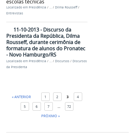
escolas técnicas
Localizado em
Presidência
/
…
/
Dilma Rousseff
/
Entrevistas
11-10-2013 - Discurso da
Presidenta da República, Dilma
Rousseff, durante cerimônia de
formatura de alunos do Pronatec
- Novo Hamburgo/RS
Localizado em
Presidência
/
…
/
Discursos
/
Discursos
da Presidenta
« ANTERIOR
1
2
3
4
5
6
7
...
72
PRÓXIMO »