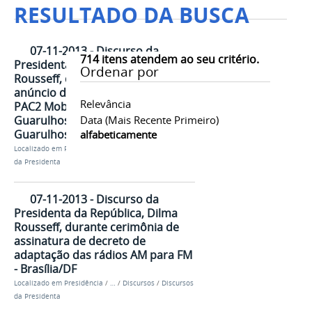
RESULTADO DA BUSCA
07-11-2013 - Discurso da
714
itens atendem ao seu critério.
Presidenta da República, Dilma
Ordenar por
Rousseff, durante cerimônia de
anúncio de investimentos do
Relevância
PAC2 Mobilidade Urbana para
Guarulhos e Osasco -
Data (mais Recente Primeiro)
Guarulhos/SP
alfabeticamente
Localizado em
Presidência
/
…
/
Discursos
/
Discursos
da Presidenta
07-11-2013 - Discurso da
Presidenta da República, Dilma
Rousseff, durante cerimônia de
assinatura de decreto de
adaptação das rádios AM para FM
- Brasília/DF
Localizado em
Presidência
/
…
/
Discursos
/
Discursos
da Presidenta