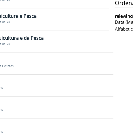
s da PR
Orden
icultura e Pesca
relevânc
Data (ma
s da PR
Alfabeti
uicultura e da Pesca
s da PR
s Extintos
ns
ns
ns