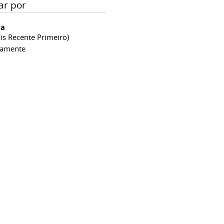
ar por
ia
is Recente Primeiro)
camente