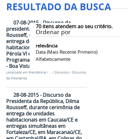
RESULTADO DA BUSCA
07-08-2015 - Discurso da
70
itens atendem ao seu critério.
presidenta da República, Dilma
Ordenar por
Rousseff, durante cerimônia de
entrega de 747 unidades
relevância
habitacionais dos Residenciais
Data (mais Recente Primeiro)
Pérola VI e VII e Ajuricaba, do
Alfabeticamente
Programa Minha Casa Minha Vida
- Boa Vista/RR
Localizado em
Presidência
/
…
/
Discursos
/
Discursos
da Presidenta
28-08-2015 - Discurso da
Presidenta da República, Dilma
Rousseff, durante cerimônia de
entrega de unidades
habitacionais em Caucaia/CE e
entregas simultâneas em
Fortaleza/CE, em Maracanaú/CE,
em Castanhal/PA, em Colinas do