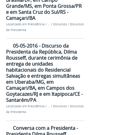
Grande/MS, em Ponta Grossa/PR
e em Santa Cruz do Sul/RS -
Camaçari/BA
Localizado em
Presidência
/
…
/
Discursos
/
Discursos
da Presidenta
05-05-2016 - Discurso da
Presidenta da República, Dilma
Rousseff, durante cerimônia de
entrega de unidades
habitacionais do Residencial
Salvação e entregas simultâneas
em Uberaba/MG, em
Camaçari/BA, em Campos dos
Goytacazes/RJ e em Itapipoca/CE -
Santarém/PA
Localizado em
Presidência
/
…
/
Discursos
/
Discursos
da Presidenta
Conversa com a Presidenta -
Presidenta Dilma Rousseff