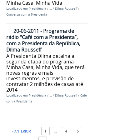
Minha Casa, Minha Vida
Localizado em
Presidência
/
…
/
Dilma Rousseff
/
Conversa com a Presidenta
20-06-2011 - Programa de
rádio “Café com a Presidenta”,
com a Presidenta da República,
Dilma Rousseff
A Presidenta Dilma detalha a
segunda etapa do programa
Minha Casa, Minha Vida, que terá
novas regras e mais
investimentos, e previsão de
contratar 2 milhões de casas até
2014
Localizado em
Presidência
/
…
/
Dilma Rousseff
/
Café
com a Presidenta
« ANTERIOR
1
...
4
5