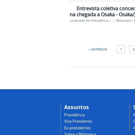
Entrevista coletiva conce
na chegada a Osaka - Osaka/
Localizado em
Presidência
/
…
/
Bolsonaro
/
« ANTERIOR
1
2
Assuntos
Presidência
Vice-Presidente
Ex-presidentes
Sobre a Biblioteca