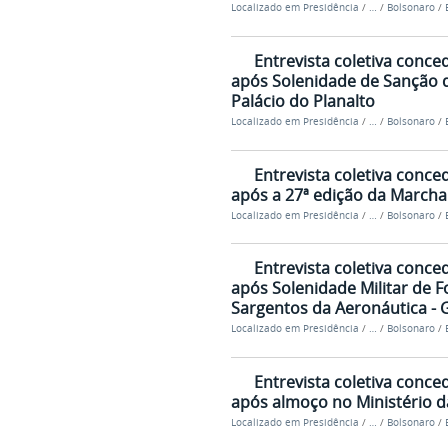
Localizado em
Presidência
/
…
/
Bolsonaro
/
Entrevista coletiva conce
após Solenidade de Sanção d
Palácio do Planalto
Localizado em
Presidência
/
…
/
Bolsonaro
/
Entrevista coletiva conce
após a 27ª edição da Marcha
Localizado em
Presidência
/
…
/
Bolsonaro
/
Entrevista coletiva conce
após Solenidade Militar de
Sargentos da Aeronáutica - 
Localizado em
Presidência
/
…
/
Bolsonaro
/
Entrevista coletiva conce
após almoço no Ministério da
Localizado em
Presidência
/
…
/
Bolsonaro
/