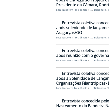
após a Entrega do Projeto de
Presidente da Câmara, Rodrig
Localizado em
Presidência
/
…
/
Bolsonaro
/
Entrevista coletiva conce
após solenidade de lançamen
Aragarças/GO
Localizado em
Presidência
/
…
/
Bolsonaro
/
Entrevista coletiva conce
após reunião com o governad
Localizado em
Presidência
/
…
/
Bolsonaro
/
Entrevista coletiva conce
após a Solenidade de Lança
Organizações Filantrópicas- 
Localizado em
Presidência
/
…
/
Bolsonaro
/
Entrevista concedida pelo
Hasteamento da Bandeira Nac