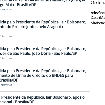
 Lei da Carteira Nacional de Habilitação (CNH) ao
Orden
o Maia - Brasília/DF
Entrevistas
relevânc
Data (ma
dida pelo Presidente da República, Jair Bolsonaro,
Alfabeti
to do Projeto Juntos pelo Araguaia -
Entrevistas
dida pelo Presidente da República, Jair Bolsonaro,
or de São Paulo, João Dória - São Paulo/SP
Entrevistas
dida pelo Presidente da República, Jair Bolsonaro,
mento de Linha de Crédito do BNDES para
Brasília/DF
Entrevistas
 Presidente da República, Jair Bolsonaro, após o
ional - Brasília/DF