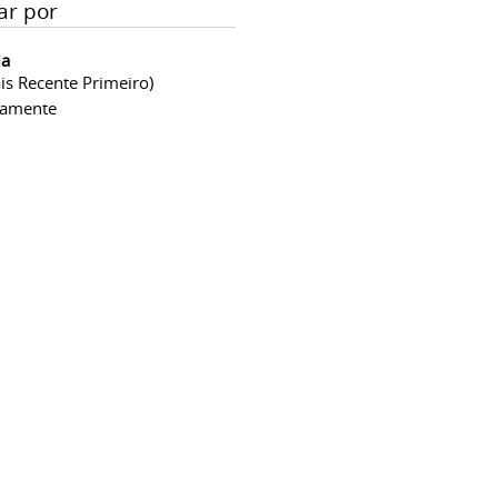
ar por
ia
is Recente Primeiro)
camente