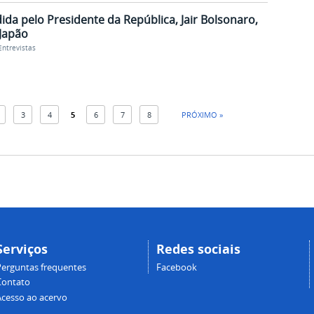
dida pelo Presidente da República, Jair Bolsonaro,
Japão
Entrevistas
3
4
5
6
7
8
PRÓXIMO »
Serviços
Redes sociais
Perguntas frequentes
Facebook
Contato
Acesso ao acervo