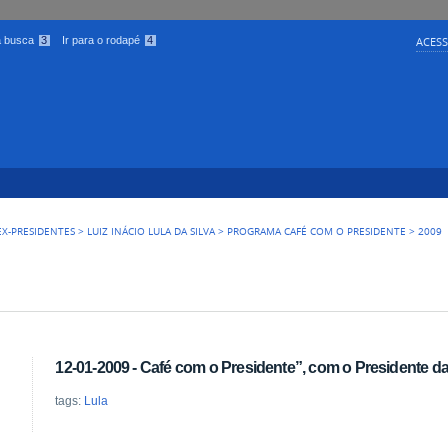
 a busca
3
Ir para o rodapé
4
ACESS
EX-PRESIDENTES
>
LUIZ INÁCIO LULA DA SILVA
>
PROGRAMA CAFÉ COM O PRESIDENTE
>
2009
12-01-2009 - Café com o Presidente”, com o Presidente da 
tags:
Lula