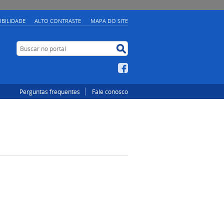
IBILIDADE
ALTO CONTRASTE
MAPA DO SITE
Buscar no portal
Buscar no portal
Facebook
Perguntas frequentes
Fale conosco